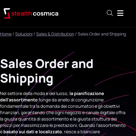
Menu
Home
/
Soluzioni
/
Sales & Distribution
/
Sales Order and Shipping
Sales Order and
Shipping
Nel settore della moda e del lusso,
la pianificazione
dell’assortimento
funge da anello di congiunzione
fondamentale tra la domanda dei consumatori e gli obiettivi
finanziari, garantendo che ogni negozio e canale digitale offra
la giusta quantità di assortimento e la giusta struttura dei
prezzi per massimizzare le prestazioni. Quando l’assortimento
è
basato sui dati e localizzato
, riesce a bilanciare